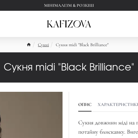
МІНІМАЛІЗМ & РОЗКІШ
Сукні
Сукня midi "Black Brilliance"
Сукня midi "Black Brilliance"
ОПИС
ХАРАКТЕРИСТИК
Сукня довжини міді на пі
потайну блискавку. Виг