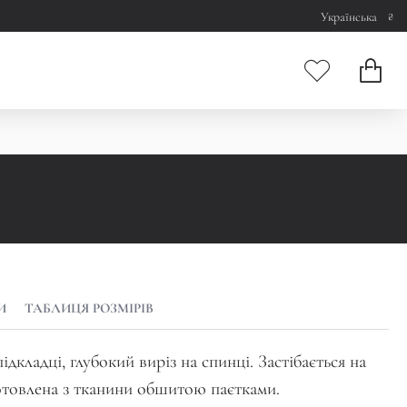
₴
Українська
И
ТАБЛИЦЯ РОЗМІРІВ
дкладці, глубокий виріз на спинці. Застібається на
отовлена з тканини обшитою паєтками.