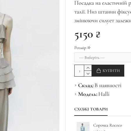
Посадка на еластичній р
талії. Низ штанин фіксу
змінюючи силует залежно
5150 ₴
Розмір
КУПИТИ
Склад:
В наявності
Модель:
Halli
СХОЖІ ТОВАРИ
Сорочка Rococo