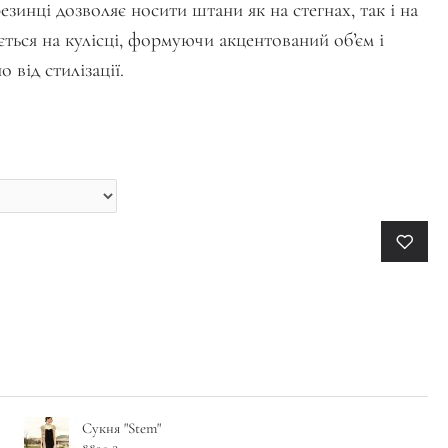
езинці дозволяє носити штани як на стегнах, так і на
ється на кулісці, формуючи акцентований обʼєм і
 від стилізації.
Сукня "Stem"