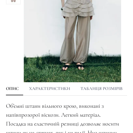
ОПИС
ХАРАКТЕРИСТИКИ
ТАБЛИЦЯ РОЗМІРІВ
Обʼємні штани вільного крою, виконані з
напівпрозорої віскози. Легкий матеріал.
Посадка на еластичній резинці дозволяє носити
штани як на стегнах, так і на талії. Низ штанин