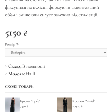
фіксується на кулісці, формуючи акцентований
обʼєм і змінюючи силует залежно від стилізації.
5150 ₴
Розмір
Склад:
В наявності
Модель:
Halli
СХОЖІ ТОВАРИ
Брюки "Epée"
Костюм "Vivid"
7350 ₴
10920 ₴